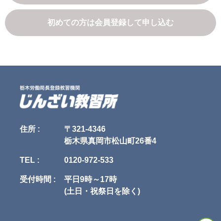
当社は、利用目的が変更前と関連性を有すると合理的に認められる場合に
スの利用に関する契約をいいます。

限り、個人情報の利用目的を変更するものとします。

利用目的の変更を行った場合には、変更後の目的について、当社所定の方
初めての方は会員登録して申し込む
第3条（本規約の範囲）

法により、ユーザに通知し、または本ウェブサイト上に公表するものとし
1. 当社が本規約に付帯関連して別途定める諸規約（以下「諸規約」といい
ます。

ます）はそれぞれ本規約を構成するものとします。

2. 本規約の規定と、諸規約の規定とが異なる場合には、本規約の規定が優
第5条（個人情報の第三者提供）

先して適用されるものとします。

当社は、次に掲げる場合を除いて、あらかじめユーザの同意を得ることな
く、第三者に個人情報を提供することはありません。ただし、個人情報保
第4条（本規約の変更）

護法その他の法令で認められる場合を除きます。

1. 当社は、当社の裁量により本規約を変更できるものとします。

1.人の生命、身体または財産の保護のために必要がある場合であって、本
2. 当社は、前項による本規約の変更にあたり、変更後の本規約の効力発生
人の同意を得ることが困難であるとき

日の1か月前 までに、本規約を変更する旨、および変更後の本規約の内容
2.公衆衛生の向上または児童の健全な育成の推進のために特に必要がある
とその効力発生日を、本サイトに掲示し、または申込者または受講者に電
場合であって、本人の同意を得ることが困難であるとき

子メールで通知します。

3.国の機関もしくは地方公共団体またはその委託を受けた者が法令の定め
住所 :
〒321-4346
3. 変更後の本規約の効力発生日以降に、申込者または受講者が本サービス
る事務を遂行することに対して協力する必要がある場合であって、本人の
栃木県真岡市松山町26番4
を利用したときは、本規約の変更に同意したものとみなします。

同意を得ることにより当該事務の遂行に支障を及ぼすおそれがあるとき

4.予め次の事項を告知あるいは公表し、かつ当社が個人情報保護委員会に
TEL :
0120-972-533
第5条（当社提供情報）

届出をしたとき

1. 当社が本サービスに関連して提供するすべての情報（講習内容、プログ
　1.利用目的に第三者への提供を含むこと

ラム、テキストその他の教材、写真、イラスト類、画像、映像を含みます
　2.第三者に提供されるデータの項目

受付時間 :
平日9時～17時
がこれらに限られません。以下「当社提供情報」といいます）に関する、
　3.第三者への提供の手段または方法

(土日・祝祭日を除く)
著作権（著作権法第27条および第28条に定める権利を含みます。以下同
　4.本人の求めに応じて個人情報の第三者への提供を停止すること

じ）その他の知的財産権および保護されるべき法的権利は、当社または当
　5.本人の求めを受け付ける方法

社への許諾者に帰属します。

5.前項の定めにかかわらず、次に掲げる場合には、当該情報の提供先は第