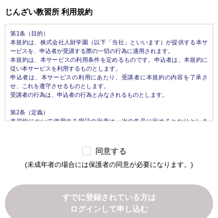
第2条（個人情報の収集方法）

じんざい教習所 利用規約
当社は、ユーザが利用登録をする際に氏名、生年月日、住所、電話番号、
メールアドレス、銀行口座番号、運転免許証番号などの個人情報をお尋ね
第1条（目的）

することがあります。また、ユーザと提携先などとの間でなされたユーザ
本規約は、株式会社人財学園（以下「当社」といいます）が提供する本サ
の個人情報を含む取引記録や決済に関する情報を,当社の提携先（情報提供
ービスを、申込者が受講する際の一切の行為に適用されます。

元、広告主、広告配信先などを含みます。以下、｢提携先｣といいます。）
本規約は、本サービスの利用条件を定めるものです。申込者は、本規約に
などから収集することがあります。

従い本サービスを利用するものとします。

申込者は、本サービスの利用にあたり、受講者に本規約の内容を了承さ
第3条（個人情報を収集・利用する目的）

せ、これを遵守させるものとします。

当社が個人情報を収集・利用する目的は、以下のとおりです。

受講者の行為は、申込者の行為とみなされるものとします。

1.当社サービスの提供・運営のため

2.ユーザからのお問い合わせに回答するため（本人確認を行うことを含
第2条（定義）

む）

本規約において使用する用語の定義は、次の各号に定めるとおりとしま
3.ユーザが利用中のサービスの新機能、更新情報、キャンペーン等および
す。

当社が提供する他のサービスの案内のメールを送付するため

1.「本サイト」　当社が運営する本サービスに関するWebサイトをいいま
4.メンテナンス、重要なお知らせなど必要に応じたご連絡のため

す。

5.利用規約に違反したユーザや、不正・不当な目的でサービスを利用しよ
同意する
2.「本サービス」　当社が運営するじんざい教習所（所在地: 栃木県真岡
うとするユーザの特定をし、ご利用をお断りするため

(未成年者の場合には保護者の同意が必要になります。)
市松山町26番4）において提供するすべてのサービスをいいます。なお、本
6.ユーザにご自身の登録情報の閲覧や変更、削除、ご利用状況の閲覧を行
サービスの具体的内容は、当社が定めるものとします。

っていただくため

3.「申込者」　本サービスの受講の申込みを行い、当社との間で本サービ
7.有料サービスにおいて、ユーザに利用料金を請求するため

ス利用契約を締結された方をいいます。

8.上記の利用目的に付随する目的

すでに登録されている方は
4.「受講者」　申込者本人または担当者であって、実際に本サービスを利
ログインして申し込む
用するすべての方をいいます。

第4条（利用目的の変更）

5.「本サービス利用契約」　当社と申込者との間で締結される、本サービ