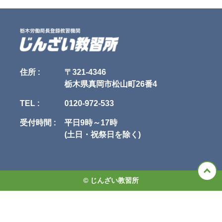
先して適用されるものとします。

当社は、次に掲げる場合を除いて、あらかじめユーザの同意を得ることな
く、第三者に個人情報を提供することはありません。ただし、個人情報保
第4条（本規約の変更）

護法その他の法令で認められる場合を除きます。

1. 当社は、当社の裁量により本規約を変更できるものとします。

1.人の生命、身体または財産の保護のために必要がある場合であって、本
2. 当社は、前項による本規約の変更にあたり、変更後の本規約の効力発生
人の同意を得ることが困難であるとき

日の1か月前 までに、本規約を変更する旨、および変更後の本規約の内容
2.公衆衛生の向上または児童の健全な育成の推進のために特に必要がある
とその効力発生日を、本サイトに掲示し、または申込者または受講者に電
場合であって、本人の同意を得ることが困難であるとき

子メールで通知します。

3.国の機関もしくは地方公共団体またはその委託を受けた者が法令の定め
住所 :
〒321-4346
3. 変更後の本規約の効力発生日以降に、申込者または受講者が本サービス
る事務を遂行することに対して協力する必要がある場合であって、本人の
栃木県真岡市松山町26番4
を利用したときは、本規約の変更に同意したものとみなします。

同意を得ることにより当該事務の遂行に支障を及ぼすおそれがあるとき

4.予め次の事項を告知あるいは公表し、かつ当社が個人情報保護委員会に
TEL :
0120-972-533
第5条（当社提供情報）

届出をしたとき

1. 当社が本サービスに関連して提供するすべての情報（講習内容、プログ
　1.利用目的に第三者への提供を含むこと

ラム、テキストその他の教材、写真、イラスト類、画像、映像を含みます
　2.第三者に提供されるデータの項目

受付時間 :
平日9時～17時
がこれらに限られません。以下「当社提供情報」といいます）に関する、
　3.第三者への提供の手段または方法

(土日・祝祭日を除く)
著作権（著作権法第27条および第28条に定める権利を含みます。以下同
　4.本人の求めに応じて個人情報の第三者への提供を停止すること

じ）その他の知的財産権および保護されるべき法的権利は、当社または当
　5.本人の求めを受け付ける方法

社への許諾者に帰属します。

5.前項の定めにかかわらず、次に掲げる場合には、当該情報の提供先は第
2. 当社は、当社提供情報について、その完全性、正確性、有用性、特定目
三者に該当しないものとします。

的適合性、第三者の権利の非侵害性等を一切、保証せず、またこれらを調
　1.当社が利用目的の達成に必要な範囲内において個人情報の取扱いの全
© じんざい教習所
査する義務を負わないものとします。

部または一部を委託する場合

3. 申込者および受講者は、当社提供情報を、当社の事前の承諾を得ること
　2.合併その他の事由による事業の承継に伴って個人情報が提供される場
なく、受講者による私的使用または受講者のための使用（複製、頒布、公
合

衆送信、放送、販売、貸与、改変等の行為を含みますが、これらに限られ
　3.個人情報を特定の者との間で共同して利用する場合であって、その旨
ません）することはできません。違反者は、著作権法によって罰せられま
並びに共同して利用される個人情報の項目、共同して利用する者の範囲、