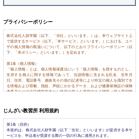
プライバシーポリシー
株式会社人財学園（以下、「当社」といいます。）は、本ウェブサイト上
で提供するサービス（以下,「本サービス」といいます。）における、ユー
ザの個人情報の取扱いについて、以下のとおりプライバシーポリシー（以
下、「本ポリシー」といいます。）を定めます。

第1条（個人情報）

「個人情報」とは、個人情報保護法にいう「個人情報」を指すものとし、
生存する個人に関する情報であって、当該情報に含まれる氏名、生年月
日、住所、電話番号、連絡先その他の記述等により特定の個人を識別でき
る情報および容貌、指紋、声紋にかかるデータ、および健康保険証の保険
者番号などの当該情報単体から特定の個人を識別できる情報（個人識別情
報）を指します。

第2条（個人情報の収集方法）

じんざい教習所 利用規約
当社は、ユーザが利用登録をする際に氏名、生年月日、住所、電話番号、
メールアドレス、銀行口座番号、運転免許証番号などの個人情報をお尋ね
第1条（目的）

することがあります。また、ユーザと提携先などとの間でなされたユーザ
本規約は、株式会社人財学園（以下「当社」といいます）が提供する本サ
の個人情報を含む取引記録や決済に関する情報を,当社の提携先（情報提供
ービスを、申込者が受講する際の一切の行為に適用されます。

元、広告主、広告配信先などを含みます。以下、｢提携先｣といいます。）