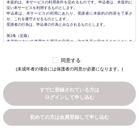
本規約は、本サービスの利用条件を定めるものです。申込者は、本規約に
などから収集することがあります。

従い本サービスを利用するものとします。

申込者は、本サービスの利用にあたり、受講者に本規約の内容を了承さ
第3条（個人情報を収集・利用する目的）

せ、これを遵守させるものとします。

当社が個人情報を収集・利用する目的は、以下のとおりです。

受講者の行為は、申込者の行為とみなされるものとします。

1.当社サービスの提供・運営のため

2.ユーザからのお問い合わせに回答するため（本人確認を行うことを含
第2条（定義）

む）

本規約において使用する用語の定義は、次の各号に定めるとおりとしま
3.ユーザが利用中のサービスの新機能、更新情報、キャンペーン等および
す。

当社が提供する他のサービスの案内のメールを送付するため

1.「本サイト」　当社が運営する本サービスに関するWebサイトをいいま
4.メンテナンス、重要なお知らせなど必要に応じたご連絡のため

す。

5.利用規約に違反したユーザや、不正・不当な目的でサービスを利用しよ
同意する
2.「本サービス」　当社が運営するじんざい教習所（所在地: 栃木県真岡
うとするユーザの特定をし、ご利用をお断りするため

(未成年者の場合には保護者の同意が必要になります。)
市松山町26番4）において提供するすべてのサービスをいいます。なお、本
6.ユーザにご自身の登録情報の閲覧や変更、削除、ご利用状況の閲覧を行
サービスの具体的内容は、当社が定めるものとします。

っていただくため

3.「申込者」　本サービスの受講の申込みを行い、当社との間で本サービ
7.有料サービスにおいて、ユーザに利用料金を請求するため

ス利用契約を締結された方をいいます。

8.上記の利用目的に付随する目的

すでに登録されている方は
4.「受講者」　申込者本人または担当者であって、実際に本サービスを利
ログインして申し込む
用するすべての方をいいます。

第4条（利用目的の変更）

5.「本サービス利用契約」　当社と申込者との間で締結される、本サービ
当社は、利用目的が変更前と関連性を有すると合理的に認められる場合に
スの利用に関する契約をいいます。

限り、個人情報の利用目的を変更するものとします。

利用目的の変更を行った場合には、変更後の目的について、当社所定の方
初めての方は会員登録して申し込む
第3条（本規約の範囲）

法により、ユーザに通知し、または本ウェブサイト上に公表するものとし
1. 当社が本規約に付帯関連して別途定める諸規約（以下「諸規約」といい
ます。

ます）はそれぞれ本規約を構成するものとします。

2. 本規約の規定と、諸規約の規定とが異なる場合には、本規約の規定が優
第5条（個人情報の第三者提供）
