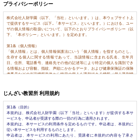
プライバシーポリシー
株式会社人財学園（以下、「当社」といいます。）は、本ウェブサイト上
で提供するサービス（以下,「本サービス」といいます。）における、ユー
ザの個人情報の取扱いについて、以下のとおりプライバシーポリシー（以
下、「本ポリシー」といいます。）を定めます。

第1条（個人情報）

「個人情報」とは、個人情報保護法にいう「個人情報」を指すものとし、
生存する個人に関する情報であって、当該情報に含まれる氏名、生年月
日、住所、電話番号、連絡先その他の記述等により特定の個人を識別でき
る情報および容貌、指紋、声紋にかかるデータ、および健康保険証の保険
者番号などの当該情報単体から特定の個人を識別できる情報（個人識別情
報）を指します。

第2条（個人情報の収集方法）

じんざい教習所 利用規約
当社は、ユーザが利用登録をする際に氏名、生年月日、住所、電話番号、
メールアドレス、銀行口座番号、運転免許証番号などの個人情報をお尋ね
第1条（目的）

することがあります。また、ユーザと提携先などとの間でなされたユーザ
本規約は、株式会社人財学園（以下「当社」といいます）が提供する本サ
の個人情報を含む取引記録や決済に関する情報を,当社の提携先（情報提供
ービスを、申込者が受講する際の一切の行為に適用されます。

元、広告主、広告配信先などを含みます。以下、｢提携先｣といいます。）
本規約は、本サービスの利用条件を定めるものです。申込者は、本規約に
などから収集することがあります。

従い本サービスを利用するものとします。

申込者は、本サービスの利用にあたり、受講者に本規約の内容を了承さ
第3条（個人情報を収集・利用する目的）
