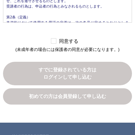
せ、これを遵守させるものとします。

当社が個人情報を収集・利用する目的は、以下のとおりです。

受講者の行為は、申込者の行為とみなされるものとします。

1.当社サービスの提供・運営のため

2.ユーザからのお問い合わせに回答するため（本人確認を行うことを含
第2条（定義）

む）

本規約において使用する用語の定義は、次の各号に定めるとおりとしま
3.ユーザが利用中のサービスの新機能、更新情報、キャンペーン等および
す。

当社が提供する他のサービスの案内のメールを送付するため

1.「本サイト」　当社が運営する本サービスに関するWebサイトをいいま
4.メンテナンス、重要なお知らせなど必要に応じたご連絡のため

す。

5.利用規約に違反したユーザや、不正・不当な目的でサービスを利用しよ
同意する
2.「本サービス」　当社が運営するじんざい教習所（所在地: 栃木県真岡
うとするユーザの特定をし、ご利用をお断りするため

(未成年者の場合には保護者の同意が必要になります。)
市松山町26番4）において提供するすべてのサービスをいいます。なお、本
6.ユーザにご自身の登録情報の閲覧や変更、削除、ご利用状況の閲覧を行
サービスの具体的内容は、当社が定めるものとします。

っていただくため

3.「申込者」　本サービスの受講の申込みを行い、当社との間で本サービ
7.有料サービスにおいて、ユーザに利用料金を請求するため

ス利用契約を締結された方をいいます。

8.上記の利用目的に付随する目的

すでに登録されている方は
4.「受講者」　申込者本人または担当者であって、実際に本サービスを利
ログインして申し込む
用するすべての方をいいます。

第4条（利用目的の変更）

5.「本サービス利用契約」　当社と申込者との間で締結される、本サービ
当社は、利用目的が変更前と関連性を有すると合理的に認められる場合に
スの利用に関する契約をいいます。

限り、個人情報の利用目的を変更するものとします。

利用目的の変更を行った場合には、変更後の目的について、当社所定の方
初めての方は会員登録して申し込む
第3条（本規約の範囲）

法により、ユーザに通知し、または本ウェブサイト上に公表するものとし
1. 当社が本規約に付帯関連して別途定める諸規約（以下「諸規約」といい
ます。

ます）はそれぞれ本規約を構成するものとします。

2. 本規約の規定と、諸規約の規定とが異なる場合には、本規約の規定が優
第5条（個人情報の第三者提供）

先して適用されるものとします。

当社は、次に掲げる場合を除いて、あらかじめユーザの同意を得ることな
く、第三者に個人情報を提供することはありません。ただし、個人情報保
第4条（本規約の変更）

護法その他の法令で認められる場合を除きます。
