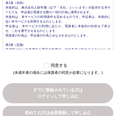
第1条（目的）

することがあります。また、ユーザと提携先などとの間でなされたユーザ
本規約は、株式会社人財学園（以下「当社」といいます）が提供する本サ
の個人情報を含む取引記録や決済に関する情報を,当社の提携先（情報提供
ービスを、申込者が受講する際の一切の行為に適用されます。

元、広告主、広告配信先などを含みます。以下、｢提携先｣といいます。）
本規約は、本サービスの利用条件を定めるものです。申込者は、本規約に
などから収集することがあります。

従い本サービスを利用するものとします。

申込者は、本サービスの利用にあたり、受講者に本規約の内容を了承さ
第3条（個人情報を収集・利用する目的）

せ、これを遵守させるものとします。

当社が個人情報を収集・利用する目的は、以下のとおりです。

受講者の行為は、申込者の行為とみなされるものとします。

1.当社サービスの提供・運営のため

2.ユーザからのお問い合わせに回答するため（本人確認を行うことを含
第2条（定義）

む）

本規約において使用する用語の定義は、次の各号に定めるとおりとしま
3.ユーザが利用中のサービスの新機能、更新情報、キャンペーン等および
す。

当社が提供する他のサービスの案内のメールを送付するため

1.「本サイト」　当社が運営する本サービスに関するWebサイトをいいま
4.メンテナンス、重要なお知らせなど必要に応じたご連絡のため

す。

5.利用規約に違反したユーザや、不正・不当な目的でサービスを利用しよ
同意する
2.「本サービス」　当社が運営するじんざい教習所（所在地: 栃木県真岡
うとするユーザの特定をし、ご利用をお断りするため

(未成年者の場合には保護者の同意が必要になります。)
市松山町26番4）において提供するすべてのサービスをいいます。なお、本
6.ユーザにご自身の登録情報の閲覧や変更、削除、ご利用状況の閲覧を行
サービスの具体的内容は、当社が定めるものとします。

っていただくため

3.「申込者」　本サービスの受講の申込みを行い、当社との間で本サービ
7.有料サービスにおいて、ユーザに利用料金を請求するため

ス利用契約を締結された方をいいます。

8.上記の利用目的に付随する目的

すでに登録されている方は
4.「受講者」　申込者本人または担当者であって、実際に本サービスを利
ログインして申し込む
用するすべての方をいいます。

第4条（利用目的の変更）

5.「本サービス利用契約」　当社と申込者との間で締結される、本サービ
当社は、利用目的が変更前と関連性を有すると合理的に認められる場合に
スの利用に関する契約をいいます。

限り、個人情報の利用目的を変更するものとします。

利用目的の変更を行った場合には、変更後の目的について、当社所定の方
初めての方は会員登録して申し込む
第3条（本規約の範囲）

法により、ユーザに通知し、または本ウェブサイト上に公表するものとし