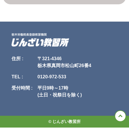
1. 当社が本規約に付帯関連して別途定める諸規約（以下「諸規約」といい
ます。

ます）はそれぞれ本規約を構成するものとします。

2. 本規約の規定と、諸規約の規定とが異なる場合には、本規約の規定が優
第5条（個人情報の第三者提供）

先して適用されるものとします。

当社は、次に掲げる場合を除いて、あらかじめユーザの同意を得ることな
く、第三者に個人情報を提供することはありません。ただし、個人情報保
第4条（本規約の変更）

護法その他の法令で認められる場合を除きます。

1. 当社は、当社の裁量により本規約を変更できるものとします。

1.人の生命、身体または財産の保護のために必要がある場合であって、本
2. 当社は、前項による本規約の変更にあたり、変更後の本規約の効力発生
人の同意を得ることが困難であるとき

日の1か月前 までに、本規約を変更する旨、および変更後の本規約の内容
2.公衆衛生の向上または児童の健全な育成の推進のために特に必要がある
とその効力発生日を、本サイトに掲示し、または申込者または受講者に電
場合であって、本人の同意を得ることが困難であるとき

子メールで通知します。

3.国の機関もしくは地方公共団体またはその委託を受けた者が法令の定め
住所 :
〒321-4346
3. 変更後の本規約の効力発生日以降に、申込者または受講者が本サービス
る事務を遂行することに対して協力する必要がある場合であって、本人の
栃木県真岡市松山町26番4
を利用したときは、本規約の変更に同意したものとみなします。

同意を得ることにより当該事務の遂行に支障を及ぼすおそれがあるとき

4.予め次の事項を告知あるいは公表し、かつ当社が個人情報保護委員会に
TEL :
0120-972-533
第5条（当社提供情報）

届出をしたとき

1. 当社が本サービスに関連して提供するすべての情報（講習内容、プログ
　1.利用目的に第三者への提供を含むこと

ラム、テキストその他の教材、写真、イラスト類、画像、映像を含みます
　2.第三者に提供されるデータの項目

受付時間 :
平日9時～17時
がこれらに限られません。以下「当社提供情報」といいます）に関する、
　3.第三者への提供の手段または方法

(土日・祝祭日を除く)
著作権（著作権法第27条および第28条に定める権利を含みます。以下同
　4.本人の求めに応じて個人情報の第三者への提供を停止すること

じ）その他の知的財産権および保護されるべき法的権利は、当社または当
　5.本人の求めを受け付ける方法

社への許諾者に帰属します。

5.前項の定めにかかわらず、次に掲げる場合には、当該情報の提供先は第
2. 当社は、当社提供情報について、その完全性、正確性、有用性、特定目
三者に該当しないものとします。

的適合性、第三者の権利の非侵害性等を一切、保証せず、またこれらを調
　1.当社が利用目的の達成に必要な範囲内において個人情報の取扱いの全
© じんざい教習所
査する義務を負わないものとします。

部または一部を委託する場合

3. 申込者および受講者は、当社提供情報を、当社の事前の承諾を得ること
　2.合併その他の事由による事業の承継に伴って個人情報が提供される場