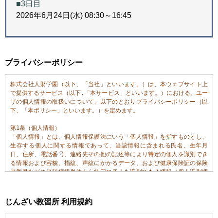
■3日目
2026年6月24日(水) 08:30～16:45
プライバシーポリシー
株式会社人財学園（以下、「当社」といいます。）は、本ウェブサイト上
で提供するサービス（以下,「本サービス」といいます。）における、ユー
ザの個人情報の取扱いについて、以下のとおりプライバシーポリシー（以
下、「本ポリシー」といいます。）を定めます。

第1条（個人情報）

「個人情報」とは、個人情報保護法にいう「個人情報」を指すものとし、
生存する個人に関する情報であって、当該情報に含まれる氏名、生年月
日、住所、電話番号、連絡先その他の記述等により特定の個人を識別でき
る情報および容貌、指紋、声紋にかかるデータ、および健康保険証の保険
者番号などの当該情報単体から特定の個人を識別できる情報（個人識別情
報）を指します。

第2条（個人情報の収集方法）

じんざい教習所 利用規約
当社は、ユーザが利用登録をする際に氏名、生年月日、住所、電話番号、
メールアドレス、銀行口座番号、運転免許証番号などの個人情報をお尋ね