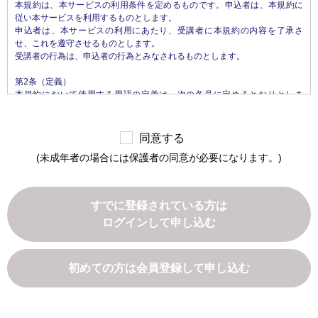
本規約は、本サービスの利用条件を定めるものです。申込者は、本規約に
などから収集することがあります。

従い本サービスを利用するものとします。

申込者は、本サービスの利用にあたり、受講者に本規約の内容を了承さ
第3条（個人情報を収集・利用する目的）

せ、これを遵守させるものとします。

当社が個人情報を収集・利用する目的は、以下のとおりです。

受講者の行為は、申込者の行為とみなされるものとします。

1.当社サービスの提供・運営のため

2.ユーザからのお問い合わせに回答するため（本人確認を行うことを含
第2条（定義）

む）

本規約において使用する用語の定義は、次の各号に定めるとおりとしま
3.ユーザが利用中のサービスの新機能、更新情報、キャンペーン等および
す。

当社が提供する他のサービスの案内のメールを送付するため

1.「本サイト」　当社が運営する本サービスに関するWebサイトをいいま
4.メンテナンス、重要なお知らせなど必要に応じたご連絡のため

す。

5.利用規約に違反したユーザや、不正・不当な目的でサービスを利用しよ
同意する
2.「本サービス」　当社が運営するじんざい教習所（所在地: 栃木県真岡
うとするユーザの特定をし、ご利用をお断りするため

(未成年者の場合には保護者の同意が必要になります。)
市松山町26番4）において提供するすべてのサービスをいいます。なお、本
6.ユーザにご自身の登録情報の閲覧や変更、削除、ご利用状況の閲覧を行
サービスの具体的内容は、当社が定めるものとします。

っていただくため

3.「申込者」　本サービスの受講の申込みを行い、当社との間で本サービ
7.有料サービスにおいて、ユーザに利用料金を請求するため

ス利用契約を締結された方をいいます。

8.上記の利用目的に付随する目的

すでに登録されている方は
4.「受講者」　申込者本人または担当者であって、実際に本サービスを利
ログインして申し込む
用するすべての方をいいます。

第4条（利用目的の変更）

5.「本サービス利用契約」　当社と申込者との間で締結される、本サービ
当社は、利用目的が変更前と関連性を有すると合理的に認められる場合に
スの利用に関する契約をいいます。

限り、個人情報の利用目的を変更するものとします。

利用目的の変更を行った場合には、変更後の目的について、当社所定の方
初めての方は会員登録して申し込む
第3条（本規約の範囲）

法により、ユーザに通知し、または本ウェブサイト上に公表するものとし
1. 当社が本規約に付帯関連して別途定める諸規約（以下「諸規約」といい
ます。

ます）はそれぞれ本規約を構成するものとします。

2. 本規約の規定と、諸規約の規定とが異なる場合には、本規約の規定が優
第5条（個人情報の第三者提供）
