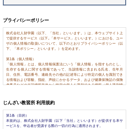
プライバシーポリシー
株式会社人財学園（以下、「当社」といいます。）は、本ウェブサイト上
で提供するサービス（以下,「本サービス」といいます。）における、ユー
ザの個人情報の取扱いについて、以下のとおりプライバシーポリシー（以
下、「本ポリシー」といいます。）を定めます。

第1条（個人情報）

「個人情報」とは、個人情報保護法にいう「個人情報」を指すものとし、
生存する個人に関する情報であって、当該情報に含まれる氏名、生年月
日、住所、電話番号、連絡先その他の記述等により特定の個人を識別でき
る情報および容貌、指紋、声紋にかかるデータ、および健康保険証の保険
者番号などの当該情報単体から特定の個人を識別できる情報（個人識別情
報）を指します。

第2条（個人情報の収集方法）

じんざい教習所 利用規約
当社は、ユーザが利用登録をする際に氏名、生年月日、住所、電話番号、
メールアドレス、銀行口座番号、運転免許証番号などの個人情報をお尋ね
第1条（目的）

することがあります。また、ユーザと提携先などとの間でなされたユーザ
本規約は、株式会社人財学園（以下「当社」といいます）が提供する本サ
の個人情報を含む取引記録や決済に関する情報を,当社の提携先（情報提供
ービスを、申込者が受講する際の一切の行為に適用されます。

元、広告主、広告配信先などを含みます。以下、｢提携先｣といいます。）