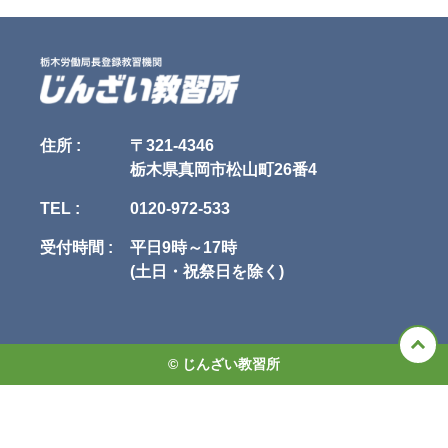
先して適用されるものとします。

当社は、次に掲げる場合を除いて、あらかじめユーザの同意を得ることな
く、第三者に個人情報を提供することはありません。ただし、個人情報保
第4条（本規約の変更）

護法その他の法令で認められる場合を除きます。

1. 当社は、当社の裁量により本規約を変更できるものとします。

1.人の生命、身体または財産の保護のために必要がある場合であって、本
2. 当社は、前項による本規約の変更にあたり、変更後の本規約の効力発生
人の同意を得ることが困難であるとき

日の1か月前 までに、本規約を変更する旨、および変更後の本規約の内容
2.公衆衛生の向上または児童の健全な育成の推進のために特に必要がある
とその効力発生日を、本サイトに掲示し、または申込者または受講者に電
場合であって、本人の同意を得ることが困難であるとき

子メールで通知します。

3.国の機関もしくは地方公共団体またはその委託を受けた者が法令の定め
住所 :
〒321-4346
3. 変更後の本規約の効力発生日以降に、申込者または受講者が本サービス
る事務を遂行することに対して協力する必要がある場合であって、本人の
栃木県真岡市松山町26番4
を利用したときは、本規約の変更に同意したものとみなします。

同意を得ることにより当該事務の遂行に支障を及ぼすおそれがあるとき

4.予め次の事項を告知あるいは公表し、かつ当社が個人情報保護委員会に
TEL :
0120-972-533
第5条（当社提供情報）

届出をしたとき

1. 当社が本サービスに関連して提供するすべての情報（講習内容、プログ
　1.利用目的に第三者への提供を含むこと

ラム、テキストその他の教材、写真、イラスト類、画像、映像を含みます
　2.第三者に提供されるデータの項目

受付時間 :
平日9時～17時
がこれらに限られません。以下「当社提供情報」といいます）に関する、
　3.第三者への提供の手段または方法

(土日・祝祭日を除く)
著作権（著作権法第27条および第28条に定める権利を含みます。以下同
　4.本人の求めに応じて個人情報の第三者への提供を停止すること

じ）その他の知的財産権および保護されるべき法的権利は、当社または当
　5.本人の求めを受け付ける方法

社への許諾者に帰属します。

5.前項の定めにかかわらず、次に掲げる場合には、当該情報の提供先は第
2. 当社は、当社提供情報について、その完全性、正確性、有用性、特定目
三者に該当しないものとします。

的適合性、第三者の権利の非侵害性等を一切、保証せず、またこれらを調
　1.当社が利用目的の達成に必要な範囲内において個人情報の取扱いの全
© じんざい教習所
査する義務を負わないものとします。

部または一部を委託する場合

3. 申込者および受講者は、当社提供情報を、当社の事前の承諾を得ること
　2.合併その他の事由による事業の承継に伴って個人情報が提供される場
なく、受講者による私的使用または受講者のための使用（複製、頒布、公
合

衆送信、放送、販売、貸与、改変等の行為を含みますが、これらに限られ
　3.個人情報を特定の者との間で共同して利用する場合であって、その旨
ません）することはできません。違反者は、著作権法によって罰せられま
並びに共同して利用される個人情報の項目、共同して利用する者の範囲、