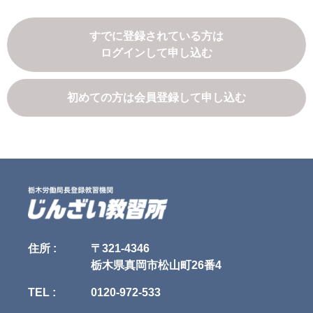
サービスの具体的内容は、当社が定めるものとします。

っていただくため

3.「申込者」　本サービスの受講の申込みを行い、当社との間で本サービ
7.有料サービスにおいて、ユーザに利用料金を請求するため

ス利用契約を締結された方をいいます。

8.上記の利用目的に付随する目的

すでに登録されている方は
4.「受講者」　申込者本人または担当者であって、実際に本サービスを利
ログインして申し込む
用するすべての方をいいます。

第4条（利用目的の変更）

5.「本サービス利用契約」　当社と申込者との間で締結される、本サービ
当社は、利用目的が変更前と関連性を有すると合理的に認められる場合に
スの利用に関する契約をいいます。

限り、個人情報の利用目的を変更するものとします。

利用目的の変更を行った場合には、変更後の目的について、当社所定の方
初めての方は会員登録して申し込む
第3条（本規約の範囲）

法により、ユーザに通知し、または本ウェブサイト上に公表するものとし
1. 当社が本規約に付帯関連して別途定める諸規約（以下「諸規約」といい
ます。

ます）はそれぞれ本規約を構成するものとします。

2. 本規約の規定と、諸規約の規定とが異なる場合には、本規約の規定が優
第5条（個人情報の第三者提供）

先して適用されるものとします。

当社は、次に掲げる場合を除いて、あらかじめユーザの同意を得ることな
く、第三者に個人情報を提供することはありません。ただし、個人情報保
第4条（本規約の変更）

護法その他の法令で認められる場合を除きます。

1. 当社は、当社の裁量により本規約を変更できるものとします。

1.人の生命、身体または財産の保護のために必要がある場合であって、本
2. 当社は、前項による本規約の変更にあたり、変更後の本規約の効力発生
人の同意を得ることが困難であるとき

日の1か月前 までに、本規約を変更する旨、および変更後の本規約の内容
2.公衆衛生の向上または児童の健全な育成の推進のために特に必要がある
とその効力発生日を、本サイトに掲示し、または申込者または受講者に電
場合であって、本人の同意を得ることが困難であるとき

子メールで通知します。

3.国の機関もしくは地方公共団体またはその委託を受けた者が法令の定め
住所 :
〒321-4346
3. 変更後の本規約の効力発生日以降に、申込者または受講者が本サービス
る事務を遂行することに対して協力する必要がある場合であって、本人の
栃木県真岡市松山町26番4
を利用したときは、本規約の変更に同意したものとみなします。

同意を得ることにより当該事務の遂行に支障を及ぼすおそれがあるとき

4.予め次の事項を告知あるいは公表し、かつ当社が個人情報保護委員会に
TEL :
0120-972-533
第5条（当社提供情報）

届出をしたとき

1. 当社が本サービスに関連して提供するすべての情報（講習内容、プログ
　1.利用目的に第三者への提供を含むこと
