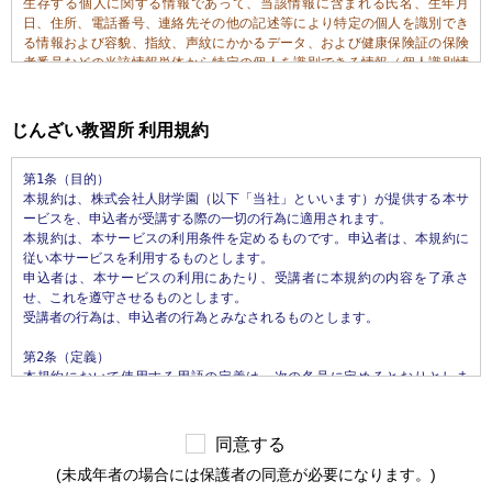
生存する個人に関する情報であって、当該情報に含まれる氏名、生年月
日、住所、電話番号、連絡先その他の記述等により特定の個人を識別でき
る情報および容貌、指紋、声紋にかかるデータ、および健康保険証の保険
者番号などの当該情報単体から特定の個人を識別できる情報（個人識別情
報）を指します。

第2条（個人情報の収集方法）

じんざい教習所 利用規約
当社は、ユーザが利用登録をする際に氏名、生年月日、住所、電話番号、
メールアドレス、銀行口座番号、運転免許証番号などの個人情報をお尋ね
第1条（目的）

することがあります。また、ユーザと提携先などとの間でなされたユーザ
本規約は、株式会社人財学園（以下「当社」といいます）が提供する本サ
の個人情報を含む取引記録や決済に関する情報を,当社の提携先（情報提供
ービスを、申込者が受講する際の一切の行為に適用されます。

元、広告主、広告配信先などを含みます。以下、｢提携先｣といいます。）
本規約は、本サービスの利用条件を定めるものです。申込者は、本規約に
などから収集することがあります。

従い本サービスを利用するものとします。

申込者は、本サービスの利用にあたり、受講者に本規約の内容を了承さ
第3条（個人情報を収集・利用する目的）

せ、これを遵守させるものとします。

当社が個人情報を収集・利用する目的は、以下のとおりです。

受講者の行為は、申込者の行為とみなされるものとします。

1.当社サービスの提供・運営のため

2.ユーザからのお問い合わせに回答するため（本人確認を行うことを含
第2条（定義）

む）

本規約において使用する用語の定義は、次の各号に定めるとおりとしま
3.ユーザが利用中のサービスの新機能、更新情報、キャンペーン等および
す。

当社が提供する他のサービスの案内のメールを送付するため

1.「本サイト」　当社が運営する本サービスに関するWebサイトをいいま
4.メンテナンス、重要なお知らせなど必要に応じたご連絡のため

す。

5.利用規約に違反したユーザや、不正・不当な目的でサービスを利用しよ
同意する
2.「本サービス」　当社が運営するじんざい教習所（所在地: 栃木県真岡
うとするユーザの特定をし、ご利用をお断りするため

(未成年者の場合には保護者の同意が必要になります。)
市松山町26番4）において提供するすべてのサービスをいいます。なお、本
6.ユーザにご自身の登録情報の閲覧や変更、削除、ご利用状況の閲覧を行