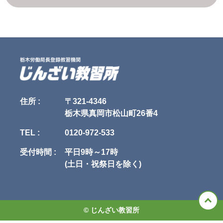
1. 当社が本規約に付帯関連して別途定める諸規約（以下「諸規約」といい
ます。

ます）はそれぞれ本規約を構成するものとします。

2. 本規約の規定と、諸規約の規定とが異なる場合には、本規約の規定が優
第5条（個人情報の第三者提供）

先して適用されるものとします。

当社は、次に掲げる場合を除いて、あらかじめユーザの同意を得ることな
く、第三者に個人情報を提供することはありません。ただし、個人情報保
第4条（本規約の変更）

護法その他の法令で認められる場合を除きます。

1. 当社は、当社の裁量により本規約を変更できるものとします。

1.人の生命、身体または財産の保護のために必要がある場合であって、本
2. 当社は、前項による本規約の変更にあたり、変更後の本規約の効力発生
人の同意を得ることが困難であるとき

日の1か月前 までに、本規約を変更する旨、および変更後の本規約の内容
2.公衆衛生の向上または児童の健全な育成の推進のために特に必要がある
とその効力発生日を、本サイトに掲示し、または申込者または受講者に電
場合であって、本人の同意を得ることが困難であるとき

子メールで通知します。

3.国の機関もしくは地方公共団体またはその委託を受けた者が法令の定め
住所 :
〒321-4346
3. 変更後の本規約の効力発生日以降に、申込者または受講者が本サービス
る事務を遂行することに対して協力する必要がある場合であって、本人の
栃木県真岡市松山町26番4
を利用したときは、本規約の変更に同意したものとみなします。

同意を得ることにより当該事務の遂行に支障を及ぼすおそれがあるとき

4.予め次の事項を告知あるいは公表し、かつ当社が個人情報保護委員会に
TEL :
0120-972-533
第5条（当社提供情報）

届出をしたとき

1. 当社が本サービスに関連して提供するすべての情報（講習内容、プログ
　1.利用目的に第三者への提供を含むこと

ラム、テキストその他の教材、写真、イラスト類、画像、映像を含みます
　2.第三者に提供されるデータの項目

受付時間 :
平日9時～17時
がこれらに限られません。以下「当社提供情報」といいます）に関する、
　3.第三者への提供の手段または方法

(土日・祝祭日を除く)
著作権（著作権法第27条および第28条に定める権利を含みます。以下同
　4.本人の求めに応じて個人情報の第三者への提供を停止すること

じ）その他の知的財産権および保護されるべき法的権利は、当社または当
　5.本人の求めを受け付ける方法

社への許諾者に帰属します。

5.前項の定めにかかわらず、次に掲げる場合には、当該情報の提供先は第
2. 当社は、当社提供情報について、その完全性、正確性、有用性、特定目
三者に該当しないものとします。

的適合性、第三者の権利の非侵害性等を一切、保証せず、またこれらを調
　1.当社が利用目的の達成に必要な範囲内において個人情報の取扱いの全
© じんざい教習所
査する義務を負わないものとします。

部または一部を委託する場合

3. 申込者および受講者は、当社提供情報を、当社の事前の承諾を得ること
　2.合併その他の事由による事業の承継に伴って個人情報が提供される場