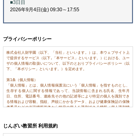
■3日目
2026年9月4日(金) 09:30～17:55
プライバシーポリシー
株式会社人財学園（以下、「当社」といいます。）は、本ウェブサイト上
で提供するサービス（以下,「本サービス」といいます。）における、ユー
ザの個人情報の取扱いについて、以下のとおりプライバシーポリシー（以
下、「本ポリシー」といいます。）を定めます。

第1条（個人情報）

「個人情報」とは、個人情報保護法にいう「個人情報」を指すものとし、
生存する個人に関する情報であって、当該情報に含まれる氏名、生年月
日、住所、電話番号、連絡先その他の記述等により特定の個人を識別でき
る情報および容貌、指紋、声紋にかかるデータ、および健康保険証の保険
者番号などの当該情報単体から特定の個人を識別できる情報（個人識別情
報）を指します。

第2条（個人情報の収集方法）

じんざい教習所 利用規約
当社は、ユーザが利用登録をする際に氏名、生年月日、住所、電話番号、
メールアドレス、銀行口座番号、運転免許証番号などの個人情報をお尋ね