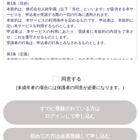
第1条（目的）

することがあります。また、ユーザと提携先などとの間でなされたユーザ
本規約は、株式会社人財学園（以下「当社」といいます）が提供する本サ
の個人情報を含む取引記録や決済に関する情報を,当社の提携先（情報提供
ービスを、申込者が受講する際の一切の行為に適用されます。

元、広告主、広告配信先などを含みます。以下、｢提携先｣といいます。）
本規約は、本サービスの利用条件を定めるものです。申込者は、本規約に
などから収集することがあります。

従い本サービスを利用するものとします。

申込者は、本サービスの利用にあたり、受講者に本規約の内容を了承さ
第3条（個人情報を収集・利用する目的）

せ、これを遵守させるものとします。

当社が個人情報を収集・利用する目的は、以下のとおりです。

受講者の行為は、申込者の行為とみなされるものとします。

1.当社サービスの提供・運営のため

2.ユーザからのお問い合わせに回答するため（本人確認を行うことを含
第2条（定義）

む）

本規約において使用する用語の定義は、次の各号に定めるとおりとしま
3.ユーザが利用中のサービスの新機能、更新情報、キャンペーン等および
す。

当社が提供する他のサービスの案内のメールを送付するため

1.「本サイト」　当社が運営する本サービスに関するWebサイトをいいま
4.メンテナンス、重要なお知らせなど必要に応じたご連絡のため

す。

5.利用規約に違反したユーザや、不正・不当な目的でサービスを利用しよ
同意する
2.「本サービス」　当社が運営するじんざい教習所（所在地: 栃木県真岡
うとするユーザの特定をし、ご利用をお断りするため

(未成年者の場合には保護者の同意が必要になります。)
市松山町26番4）において提供するすべてのサービスをいいます。なお、本
6.ユーザにご自身の登録情報の閲覧や変更、削除、ご利用状況の閲覧を行
サービスの具体的内容は、当社が定めるものとします。

っていただくため

3.「申込者」　本サービスの受講の申込みを行い、当社との間で本サービ
7.有料サービスにおいて、ユーザに利用料金を請求するため

ス利用契約を締結された方をいいます。

8.上記の利用目的に付随する目的

すでに登録されている方は
4.「受講者」　申込者本人または担当者であって、実際に本サービスを利
ログインして申し込む
用するすべての方をいいます。

第4条（利用目的の変更）

5.「本サービス利用契約」　当社と申込者との間で締結される、本サービ
当社は、利用目的が変更前と関連性を有すると合理的に認められる場合に
スの利用に関する契約をいいます。

限り、個人情報の利用目的を変更するものとします。

利用目的の変更を行った場合には、変更後の目的について、当社所定の方
初めての方は会員登録して申し込む
第3条（本規約の範囲）

法により、ユーザに通知し、または本ウェブサイト上に公表するものとし