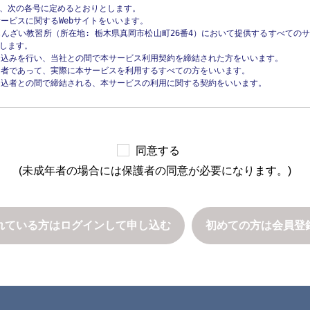
、次の各号に定めるとおりとします。

あらかじめユーザの同意を得ることなく、第三者に個人情報を提供することはありま
ービスに関するWebサイトをいいます。

じんざい教習所（所在地: 栃木県真岡市松山町26番4）において提供するすべての
のために必要がある場合であって、本人の同意を得ることが困難であるとき

します。

な育成の推進のために特に必要がある場合であって、本人の同意を得ることが困難であ
申込みを行い、当社との間で本サービス利用契約を締結された方をいいます。

たはその委託を受けた者が法令の定める事務を遂行することに対して協力する必要
当者であって、実際に本サービスを利用するすべての方をいいます。

ぼすおそれがあるとき

申込者との間で締結される、本サービスの利用に関する契約をいいます。

し、かつ当社が個人情報保護委員会に届出をしたとき

こと



途定める諸規約（以下「諸規約」といいます）はそれぞれ本規約を構成するものとしま


とが異なる場合には、本規約の規定が優先して適用されるものとします。

三者への提供を停止すること

同意する
げる場合には、当該情報の提供先は第三者に該当しないものとします。

(未成年者の場合には保護者の同意が必要になります。)
を変更できるものとします。

範囲内において個人情報の取扱いの全部または一部を委託する場合

更にあたり、変更後の本規約の効力発生日の1か月前 までに、本規約を変更する旨
継に伴って個人情報が提供される場合

は申込者または受講者に電子メールで通知します。

同して利用する場合であって、その旨並びに共同して利用される個人情報の項目、
降に、申込者または受講者が本サービスを利用したときは、本規約の変更に同意したも
理について責任を有する者の氏名または名称について、あらかじめ本人に通知し、ま
れている方は
ログインして申し込む
初めての方は会員登
供するすべての情報（講習内容、プログラム、テキストその他の教材、写真、イラ
」といいます）に関する、著作権（著作権法第27条および第28条に定める権利を
求められたときは、本人に対し、遅滞なくこれを開示します。ただし、開示するこ
当社または当社への許諾者に帰属します。

いこともあり、開示しない決定をした場合には、その旨を遅滞なく通知します。なお
、その完全性、正確性、有用性、特定目的適合性、第三者の権利の非侵害性等を一
。

財産その他の権利利益を害するおそれがある場合

供情報を、当社の事前の承諾を得ることなく、受講者による私的使用または受講者