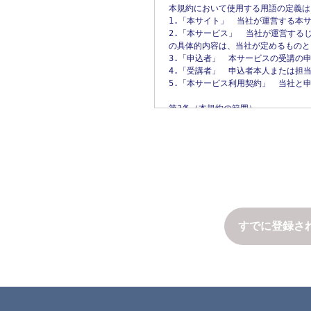
第5条（個人情報の第三者提供）

本規約において使用する用語の定義は
当社は、次に掲げる場合を除いて、
1.「本サイト」　当社が運営する本サ
の法令で認められる場合を除きます。

2.「本サービス」　当社が運営する
1.人の生命、身体または財産の保護
の具体的内容は、当社が定めるものと
2.公衆衛生の向上または児童の健全
3.「申込者」　本サービスの受講の
3.国の機関もしくは地方公共団体ま
4.「受講者」　申込者本人または担
ことにより当該事務の遂行に支障を及
5.「本サービス利用契約」　当社と
4.予め次の事項を告知あるいは公表
　1.利用目的に第三者への提供を含む
第3条（本規約の範囲）

　2.第三者に提供されるデータの項目
1. 当社が本規約に付帯関連して別
　3.第三者への提供の手段または方法
2. 本規約の規定と、諸規約の規定
　4.本人の求めに応じて個人情報の第
　5.本人の求めを受け付ける方法

第4条（本規約の変更）

5.前項の定めにかかわらず、次に掲
1. 当社は、当社の裁量により本規約
　1.当社が利用目的の達成に必要な
2. 当社は、前項による本規約の変
　2.合併その他の事由による事業の承
力発生日を、本サイトに掲示し、また
　3.個人情報を特定の者との間で共
3. 変更後の本規約の効力発生日以
の利用目的および当該個人情報の管
すでに登録さ
た場合

第5条（当社提供情報）

1. 当社が本サービスに関連して提
第6条（個人情報の開示）

に限られません。以下「当社提供情報
当社は、本人から個人情報の開示を
権および保護されるべき法的権利は、
は、その全部または一部を開示しな
2. 当社は、当社提供情報について
たり1、000円の手数料を申し受けます
務を負わないものとします。

1.本人または第三者の生命、身体、
3. 申込者および受講者は、当社提