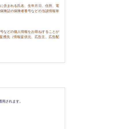
に含まれる氏名、生年月日、住所、電
保険証の保険者番号などの当該情報単
号などの個人情報をお尋ねすることが
提携先（情報提供元、広告主、広告配
付するため

ため

用されます。

す。

ト上に公表するものとします。
