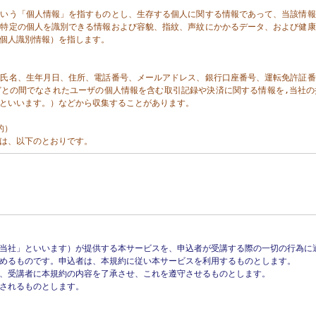
にいう「個人情報」を指すものとし、生存する個人に関する情報であって、当該情報
り特定の個人を識別できる情報および容貌、指紋、声紋にかかるデータ、および健康
個人識別情報）を指します。

に氏名、生年月日、住所、電話番号、メールアドレス、銀行口座番号、運転免許証番
どとの間でなされたユーザの個人情報を含む取引記録や決済に関する情報を,当社の
｣といいます。）などから収集することがあります。

）

は、以下のとおりです。

るため（本人確認を行うことを含む）

能、更新情報、キャンペーン等および当社が提供する他のサービスの案内のメールを送
必要に応じたご連絡のため

正・不当な目的でサービスを利用しようとするユーザの特定をし、ご利用をお断りする
や変更、削除、ご利用状況の閲覧を行っていただくため

用料金を請求するため

当社」といいます）が提供する本サービスを、申込者が受講する際の一切の行為に適
めるものです。申込者は、本規約に従い本サービスを利用するものとします。

、受講者に本規約の内容を了承させ、これを遵守させるものとします。

有すると合理的に認められる場合に限り、個人情報の利用目的を変更するものとしま
されるものとします。

更後の目的について、当社所定の方法により、ユーザに通知し、または本ウェブサイ