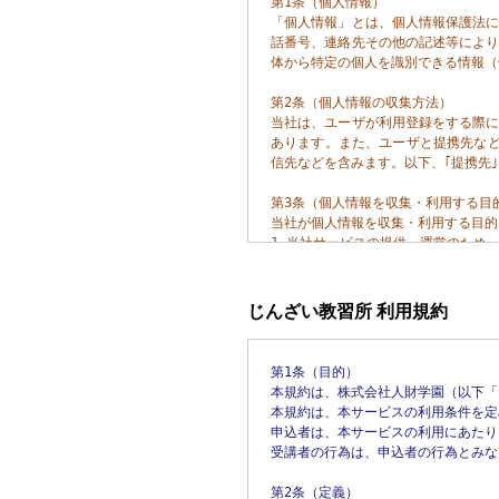
第1条（個人情報）

「個人情報」とは、個人情報保護法
話番号、連絡先その他の記述等によ
体から特定の個人を識別できる情報（
第2条（個人情報の収集方法）

当社は、ユーザが利用登録をする際
あります。また、ユーザと提携先な
信先などを含みます。以下、｢提携先
第3条（個人情報を収集・利用する目的
当社が個人情報を収集・利用する目的
1.当社サービスの提供・運営のため

2.ユーザからのお問い合わせに回答す
3.ユーザが利用中のサービスの新機
4.メンテナンス、重要なお知らせなど
じんざい教習所 利用規約
5.利用規約に違反したユーザや、不
6.ユーザにご自身の登録情報の閲覧
7.有料サービスにおいて、ユーザに利
第1条（目的）

8.上記の利用目的に付随する目的

本規約は、株式会社人財学園（以下「
本規約は、本サービスの利用条件を定
第4条（利用目的の変更）

申込者は、本サービスの利用にあたり
当社は、利用目的が変更前と関連性を
受講者の行為は、申込者の行為とみな
利用目的の変更を行った場合には、変
第2条（定義）
