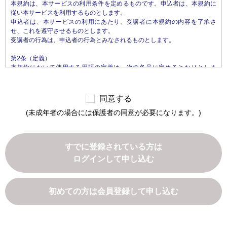
本規約は、本サービスの利用条件を定めるものです。申込者は、本規約に
などから収集することがあります。

従い本サービスを利用するものとします。

申込者は、本サービスの利用にあたり、受講者に本規約の内容を了承さ
第3条（個人情報を収集・利用する目的）

せ、これを遵守させるものとします。

当社が個人情報を収集・利用する目的は、以下のとおりです。

受講者の行為は、申込者の行為とみなされるものとします。

1.当社サービスの提供・運営のため

2.ユーザからのお問い合わせに回答するため（本人確認を行うことを含
第2条（定義）

む）

本規約において使用する用語の定義は、次の各号に定めるとおりとしま
3.ユーザが利用中のサービスの新機能、更新情報、キャンペーン等および
す。

当社が提供する他のサービスの案内のメールを送付するため

1.「本サイト」　当社が運営する本サービスに関するWebサイトをいいま
4.メンテナンス、重要なお知らせなど必要に応じたご連絡のため

す。

5.利用規約に違反したユーザや、不正・不当な目的でサービスを利用しよ
同意する
2.「本サービス」　当社が運営するじんざい教習所（所在地: 栃木県真岡
うとするユーザの特定をし、ご利用をお断りするため

(未成年者の場合には保護者の同意が必要になります。)
市松山町26番4）において提供するすべてのサービスをいいます。なお、本
6.ユーザにご自身の登録情報の閲覧や変更、削除、ご利用状況の閲覧を行
サービスの具体的内容は、当社が定めるものとします。

っていただくため

3.「申込者」　本サービスの受講の申込みを行い、当社との間で本サービ
7.有料サービスにおいて、ユーザに利用料金を請求するため

ス利用契約を締結された方をいいます。

8.上記の利用目的に付随する目的

すでに登録されている方は
4.「受講者」　申込者本人または担当者であって、実際に本サービスを利
ログインして申し込む
用するすべての方をいいます。

第4条（利用目的の変更）

5.「本サービス利用契約」　当社と申込者との間で締結される、本サービ
当社は、利用目的が変更前と関連性を有すると合理的に認められる場合に
スの利用に関する契約をいいます。

限り、個人情報の利用目的を変更するものとします。

利用目的の変更を行った場合には、変更後の目的について、当社所定の方
初めての方は会員登録して申し込む
第3条（本規約の範囲）

法により、ユーザに通知し、または本ウェブサイト上に公表するものとし
1. 当社が本規約に付帯関連して別途定める諸規約（以下「諸規約」といい
ます。

ます）はそれぞれ本規約を構成するものとします。

2. 本規約の規定と、諸規約の規定とが異なる場合には、本規約の規定が優
第5条（個人情報の第三者提供）
