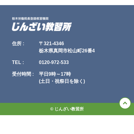
先して適用されるものとします。

当社は、次に掲げる場合を除いて、あらかじめユーザの同意を得ることな
く、第三者に個人情報を提供することはありません。ただし、個人情報保
第4条（本規約の変更）

護法その他の法令で認められる場合を除きます。

1. 当社は、当社の裁量により本規約を変更できるものとします。

1.人の生命、身体または財産の保護のために必要がある場合であって、本
2. 当社は、前項による本規約の変更にあたり、変更後の本規約の効力発生
人の同意を得ることが困難であるとき

日の1か月前 までに、本規約を変更する旨、および変更後の本規約の内容
2.公衆衛生の向上または児童の健全な育成の推進のために特に必要がある
とその効力発生日を、本サイトに掲示し、または申込者または受講者に電
場合であって、本人の同意を得ることが困難であるとき

子メールで通知します。

3.国の機関もしくは地方公共団体またはその委託を受けた者が法令の定め
住所 :
〒321-4346
3. 変更後の本規約の効力発生日以降に、申込者または受講者が本サービス
る事務を遂行することに対して協力する必要がある場合であって、本人の
栃木県真岡市松山町26番4
を利用したときは、本規約の変更に同意したものとみなします。

同意を得ることにより当該事務の遂行に支障を及ぼすおそれがあるとき

4.予め次の事項を告知あるいは公表し、かつ当社が個人情報保護委員会に
TEL :
0120-972-533
第5条（当社提供情報）

届出をしたとき

1. 当社が本サービスに関連して提供するすべての情報（講習内容、プログ
　1.利用目的に第三者への提供を含むこと

ラム、テキストその他の教材、写真、イラスト類、画像、映像を含みます
　2.第三者に提供されるデータの項目

受付時間 :
平日9時～17時
がこれらに限られません。以下「当社提供情報」といいます）に関する、
　3.第三者への提供の手段または方法

(土日・祝祭日を除く)
著作権（著作権法第27条および第28条に定める権利を含みます。以下同
　4.本人の求めに応じて個人情報の第三者への提供を停止すること

じ）その他の知的財産権および保護されるべき法的権利は、当社または当
　5.本人の求めを受け付ける方法

社への許諾者に帰属します。

5.前項の定めにかかわらず、次に掲げる場合には、当該情報の提供先は第
2. 当社は、当社提供情報について、その完全性、正確性、有用性、特定目
三者に該当しないものとします。

的適合性、第三者の権利の非侵害性等を一切、保証せず、またこれらを調
　1.当社が利用目的の達成に必要な範囲内において個人情報の取扱いの全
© じんざい教習所
査する義務を負わないものとします。

部または一部を委託する場合

3. 申込者および受講者は、当社提供情報を、当社の事前の承諾を得ること
　2.合併その他の事由による事業の承継に伴って個人情報が提供される場
なく、受講者による私的使用または受講者のための使用（複製、頒布、公
合

衆送信、放送、販売、貸与、改変等の行為を含みますが、これらに限られ
　3.個人情報を特定の者との間で共同して利用する場合であって、その旨
ません）することはできません。違反者は、著作権法によって罰せられま
並びに共同して利用される個人情報の項目、共同して利用する者の範囲、