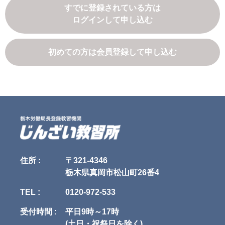
ス利用契約を締結された方をいいます。

8.上記の利用目的に付随する目的

すでに登録されている方は
4.「受講者」　申込者本人または担当者であって、実際に本サービスを利
ログインして申し込む
用するすべての方をいいます。

第4条（利用目的の変更）

5.「本サービス利用契約」　当社と申込者との間で締結される、本サービ
当社は、利用目的が変更前と関連性を有すると合理的に認められる場合に
スの利用に関する契約をいいます。

限り、個人情報の利用目的を変更するものとします。

利用目的の変更を行った場合には、変更後の目的について、当社所定の方
初めての方は会員登録して申し込む
第3条（本規約の範囲）

法により、ユーザに通知し、または本ウェブサイト上に公表するものとし
1. 当社が本規約に付帯関連して別途定める諸規約（以下「諸規約」といい
ます。

ます）はそれぞれ本規約を構成するものとします。

2. 本規約の規定と、諸規約の規定とが異なる場合には、本規約の規定が優
第5条（個人情報の第三者提供）

先して適用されるものとします。

当社は、次に掲げる場合を除いて、あらかじめユーザの同意を得ることな
く、第三者に個人情報を提供することはありません。ただし、個人情報保
第4条（本規約の変更）

護法その他の法令で認められる場合を除きます。

1. 当社は、当社の裁量により本規約を変更できるものとします。

1.人の生命、身体または財産の保護のために必要がある場合であって、本
2. 当社は、前項による本規約の変更にあたり、変更後の本規約の効力発生
人の同意を得ることが困難であるとき

日の1か月前 までに、本規約を変更する旨、および変更後の本規約の内容
2.公衆衛生の向上または児童の健全な育成の推進のために特に必要がある
とその効力発生日を、本サイトに掲示し、または申込者または受講者に電
場合であって、本人の同意を得ることが困難であるとき

子メールで通知します。

3.国の機関もしくは地方公共団体またはその委託を受けた者が法令の定め
住所 :
〒321-4346
3. 変更後の本規約の効力発生日以降に、申込者または受講者が本サービス
る事務を遂行することに対して協力する必要がある場合であって、本人の
栃木県真岡市松山町26番4
を利用したときは、本規約の変更に同意したものとみなします。

同意を得ることにより当該事務の遂行に支障を及ぼすおそれがあるとき

4.予め次の事項を告知あるいは公表し、かつ当社が個人情報保護委員会に
TEL :
0120-972-533
第5条（当社提供情報）

届出をしたとき

1. 当社が本サービスに関連して提供するすべての情報（講習内容、プログ
　1.利用目的に第三者への提供を含むこと

ラム、テキストその他の教材、写真、イラスト類、画像、映像を含みます
　2.第三者に提供されるデータの項目

受付時間 :
平日9時～17時
がこれらに限られません。以下「当社提供情報」といいます）に関する、
　3.第三者への提供の手段または方法

(土日・祝祭日を除く)