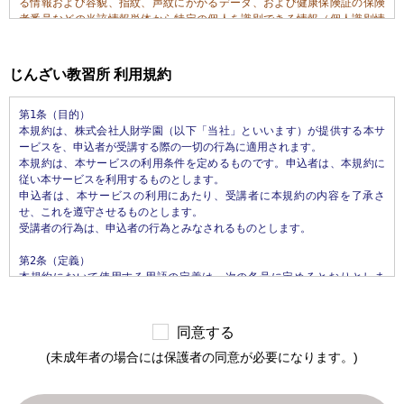
る情報および容貌、指紋、声紋にかかるデータ、および健康保険証の保険
者番号などの当該情報単体から特定の個人を識別できる情報（個人識別情
報）を指します。

第2条（個人情報の収集方法）

じんざい教習所 利用規約
当社は、ユーザが利用登録をする際に氏名、生年月日、住所、電話番号、
メールアドレス、銀行口座番号、運転免許証番号などの個人情報をお尋ね
第1条（目的）

することがあります。また、ユーザと提携先などとの間でなされたユーザ
本規約は、株式会社人財学園（以下「当社」といいます）が提供する本サ
の個人情報を含む取引記録や決済に関する情報を,当社の提携先（情報提供
ービスを、申込者が受講する際の一切の行為に適用されます。

元、広告主、広告配信先などを含みます。以下、｢提携先｣といいます。）
本規約は、本サービスの利用条件を定めるものです。申込者は、本規約に
などから収集することがあります。

従い本サービスを利用するものとします。

申込者は、本サービスの利用にあたり、受講者に本規約の内容を了承さ
第3条（個人情報を収集・利用する目的）

せ、これを遵守させるものとします。

当社が個人情報を収集・利用する目的は、以下のとおりです。

受講者の行為は、申込者の行為とみなされるものとします。

1.当社サービスの提供・運営のため

2.ユーザからのお問い合わせに回答するため（本人確認を行うことを含
第2条（定義）

む）

本規約において使用する用語の定義は、次の各号に定めるとおりとしま
3.ユーザが利用中のサービスの新機能、更新情報、キャンペーン等および
す。

当社が提供する他のサービスの案内のメールを送付するため

1.「本サイト」　当社が運営する本サービスに関するWebサイトをいいま
4.メンテナンス、重要なお知らせなど必要に応じたご連絡のため

す。

5.利用規約に違反したユーザや、不正・不当な目的でサービスを利用しよ
同意する
2.「本サービス」　当社が運営するじんざい教習所（所在地: 栃木県真岡
うとするユーザの特定をし、ご利用をお断りするため

(未成年者の場合には保護者の同意が必要になります。)
市松山町26番4）において提供するすべてのサービスをいいます。なお、本
6.ユーザにご自身の登録情報の閲覧や変更、削除、ご利用状況の閲覧を行
サービスの具体的内容は、当社が定めるものとします。

っていただくため

3.「申込者」　本サービスの受講の申込みを行い、当社との間で本サービ
7.有料サービスにおいて、ユーザに利用料金を請求するため
