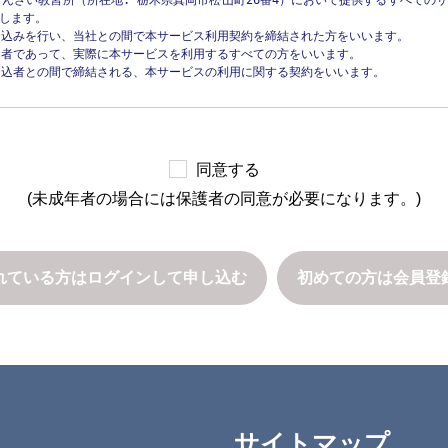
じんざい教習所（所在地: 栃木県真岡市松山町26番4）において提供するすべての
のために必要がある場合であって、本人の同意を得ることが困難であるとき

します。

な育成の推進のために特に必要がある場合であって、本人の同意を得ることが困難であ
申込みを行い、当社との間で本サービス利用契約を締結された方をいいます。

たはその委託を受けた者が法令の定める事務を遂行することに対して協力する必要
当者であって、実際に本サービスを利用するすべての方をいいます。

ぼすおそれがあるとき

申込者との間で締結される、本サービスの利用に関する契約をいいます。

し、かつ当社が個人情報保護委員会に届出をしたとき

こと



途定める諸規約（以下「諸規約」といいます）はそれぞれ本規約を構成するものとしま


とが異なる場合には、本規約の規定が優先して適用されるものとします。

三者への提供を停止すること

同意する
げる場合には、当該情報の提供先は第三者に該当しないものとします。

(未成年者の場合には保護者の同意が必要になります。)
を変更できるものとします。

範囲内において個人情報の取扱いの全部または一部を委託する場合

更にあたり、変更後の本規約の効力発生日の1か月前 までに、本規約を変更する旨
継に伴って個人情報が提供される場合

は申込者または受講者に電子メールで通知します。

同して利用する場合であって、その旨並びに共同して利用される個人情報の項目、
降に、申込者または受講者が本サービスを利用したときは、本規約の変更に同意したも
理について責任を有する者の氏名または名称について、あらかじめ本人に通知し、ま
れている方は
ログインして申し込む
初めての方は会員登
供するすべての情報（講習内容、プログラム、テキストその他の教材、写真、イラ
」といいます）に関する、著作権（著作権法第27条および第28条に定める権利を
求められたときは、本人に対し、遅滞なくこれを開示します。ただし、開示するこ
当社または当社への許諾者に帰属します。

いこともあり、開示しない決定をした場合には、その旨を遅滞なく通知します。なお
、その完全性、正確性、有用性、特定目的適合性、第三者の権利の非侵害性等を一
。

財産その他の権利利益を害するおそれがある場合

供情報を、当社の事前の承諾を得ることなく、受講者による私的使用または受講者
障を及ぼすおそれがある場合

みますが、これらに限られません）することはできません。違反者は、著作権法によ
合

サイトマップ
よび特性情報などの個人情報以外の情報については、原則として開示いたしません。