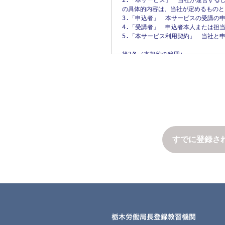
2.「本サービス」　当社が運営する
1.人の生命、身体または財産の保護
の具体的内容は、当社が定めるものと
2.公衆衛生の向上または児童の健全
3.「申込者」　本サービスの受講の
3.国の機関もしくは地方公共団体ま
4.「受講者」　申込者本人または担
ことにより当該事務の遂行に支障を及
5.「本サービス利用契約」　当社と
4.予め次の事項を告知あるいは公表
　1.利用目的に第三者への提供を含む
第3条（本規約の範囲）

　2.第三者に提供されるデータの項目
1. 当社が本規約に付帯関連して別
　3.第三者への提供の手段または方法
2. 本規約の規定と、諸規約の規定
　4.本人の求めに応じて個人情報の第
　5.本人の求めを受け付ける方法

第4条（本規約の変更）

5.前項の定めにかかわらず、次に掲
1. 当社は、当社の裁量により本規約
　1.当社が利用目的の達成に必要な
2. 当社は、前項による本規約の変
　2.合併その他の事由による事業の承
力発生日を、本サイトに掲示し、また
　3.個人情報を特定の者との間で共
3. 変更後の本規約の効力発生日以
の利用目的および当該個人情報の管
すでに登録さ
た場合

第5条（当社提供情報）

1. 当社が本サービスに関連して提
第6条（個人情報の開示）

に限られません。以下「当社提供情報
当社は、本人から個人情報の開示を
権および保護されるべき法的権利は、
は、その全部または一部を開示しな
2. 当社は、当社提供情報について
たり1、000円の手数料を申し受けます
務を負わないものとします。

1.本人または第三者の生命、身体、
3. 申込者および受講者は、当社提
2.当社の業務の適正な実施に著しい支
放送、販売、貸与、改変等の行為を含
3.その他法令に違反することとなる場
前項の定めにかかわらず、履歴情報お