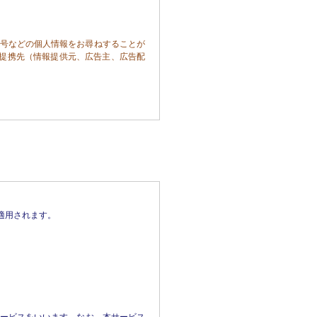
号などの個人情報をお尋ねすることが
提携先（情報提供元、広告主、広告配
付するため

ため

用されます。

す。

ト上に公表するものとします。

せん。ただし、個人情報保護法その他