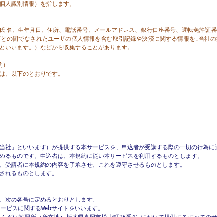
個人識別情報）を指します。

に氏名、生年月日、住所、電話番号、メールアドレス、銀行口座番号、運転免許証番
どとの間でなされたユーザの個人情報を含む取引記録や決済に関する情報を,当社の
｣といいます。）などから収集することがあります。

）

は、以下のとおりです。

るため（本人確認を行うことを含む）

能、更新情報、キャンペーン等および当社が提供する他のサービスの案内のメールを送
必要に応じたご連絡のため

正・不当な目的でサービスを利用しようとするユーザの特定をし、ご利用をお断りする
や変更、削除、ご利用状況の閲覧を行っていただくため

用料金を請求するため

当社」といいます）が提供する本サービスを、申込者が受講する際の一切の行為に適
めるものです。申込者は、本規約に従い本サービスを利用するものとします。

、受講者に本規約の内容を了承させ、これを遵守させるものとします。

有すると合理的に認められる場合に限り、個人情報の利用目的を変更するものとしま
されるものとします。

更後の目的について、当社所定の方法により、ユーザに通知し、または本ウェブサイ
、次の各号に定めるとおりとします。

あらかじめユーザの同意を得ることなく、第三者に個人情報を提供することはありま
ービスに関するWebサイトをいいます。
