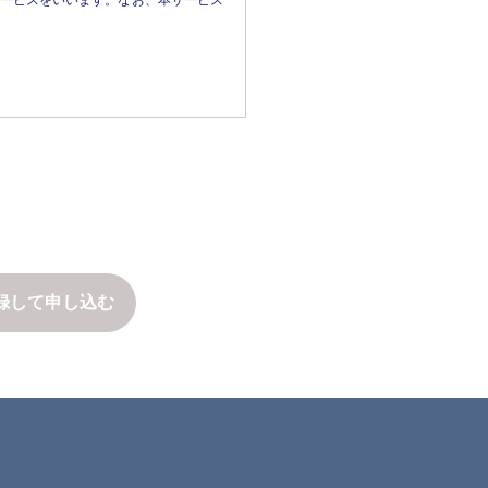
サービスをいいます。なお、本サービス
るとき

がある場合であって、本人の同意を得る
す。

、および変更後の本規約の内容とその効
共同して利用する者の範囲、利用する者
のとみなします。

たは本人が容易に知り得る状態に置い
録して申し込む
スト類、画像、映像を含みますがこれら
含みます。以下同じ）その他の知的財産
とにより次のいずれかに該当する場合
、個人情報の開示に際しては、1件あ
切、保証せず、またこれらを調査する義
のための使用（複製、頒布、公衆送信、
って罰せられます。


