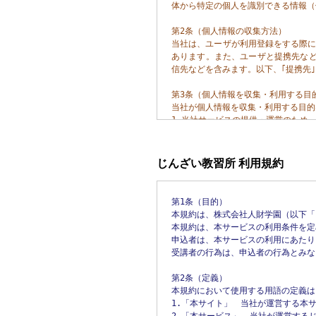
体から特定の個人を識別できる情報（
第2条（個人情報の収集方法）

当社は、ユーザが利用登録をする際
あります。また、ユーザと提携先な
信先などを含みます。以下、｢提携先
第3条（個人情報を収集・利用する目的
当社が個人情報を収集・利用する目的
1.当社サービスの提供・運営のため

2.ユーザからのお問い合わせに回答す
3.ユーザが利用中のサービスの新機
4.メンテナンス、重要なお知らせなど
じんざい教習所 利用規約
5.利用規約に違反したユーザや、不
6.ユーザにご自身の登録情報の閲覧
7.有料サービスにおいて、ユーザに利
第1条（目的）

8.上記の利用目的に付随する目的

本規約は、株式会社人財学園（以下「
本規約は、本サービスの利用条件を定
第4条（利用目的の変更）

申込者は、本サービスの利用にあたり
当社は、利用目的が変更前と関連性を
受講者の行為は、申込者の行為とみな
利用目的の変更を行った場合には、変
第2条（定義）

第5条（個人情報の第三者提供）

本規約において使用する用語の定義は
当社は、次に掲げる場合を除いて、
1.「本サイト」　当社が運営する本サ
の法令で認められる場合を除きます。
